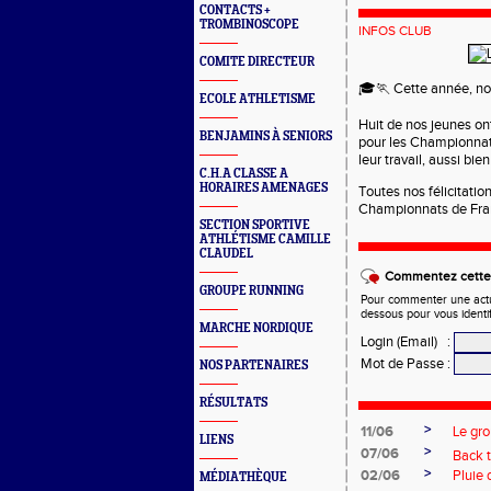
CONTACTS +
TROMBINOSCOPE
INFOS CLUB
COMITE DIRECTEUR
🎓🏃 Cette année, nos
ECOLE ATHLETISME
Huit de nos jeunes on
BENJAMINS À SENIORS
pour les Championnat
leur travail, aussi bie
C.H.A CLASSE A
HORAIRES AMENAGES
Toutes nos félicitatio
Championnats de Fran
SECTION SPORTIVE
ATHLÉTISME CAMILLE
CLAUDEL
Commentez cette 
GROUPE RUNNING
Pour commenter une actual
dessous pour vous identi
MARCHE NORDIQUE
Login (Email)
:
Mot de Passe
:
NOS PARTENAIRES
RÉSULTATS
>
11/06
Le gro
LIENS
>
07/06
Back t
>
02/06
Pluie 
MÉDIATHÈQUE