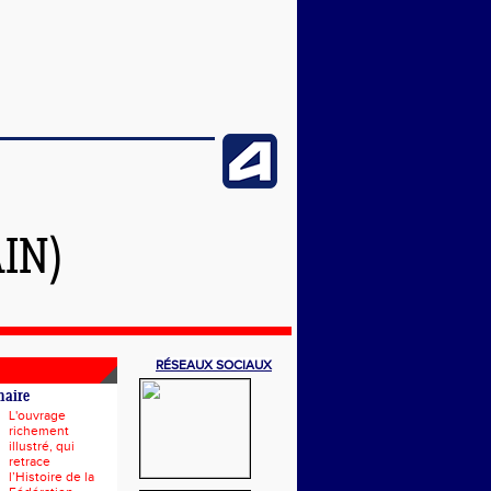
IN)
RÉSEAUX SOCIAUX
naire
L'ouvrage
richement
illustré, qui
retrace
l’Histoire de la