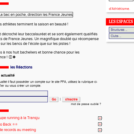
d'Athlétisme.
LES ESPACES
 athlètes terminent la saison en beauté !
t décroché leur baccalauréat et se sont également qualifiés
s de France Jeunes. Un magnifique doublé qui récompense
n sur les bancs de l'école que sur les pistes !
ns à nos huit bacheliers et bonne chance pour les
ce ! 👏🍀
les Réactions
actualité
ité il faut posséder un compte sur le site FFA, utilisez la rubrique ci-
fier ou vous créer un compte.
|
mot de passe oublié ?
upe running à la Transju
o Back ⭐️⭐️
de records au meeting