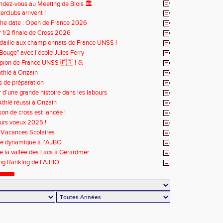
ndez-vous au Meeting de Blois 🏛️
terclubs arrivent !
the date : Open de France 2026
 1/2 finale de Cross 2026
daille aux championnats de France UNSS !
Bouge" avec l'école Jules Ferry
ion de France UNSS 🇫🇷 ! 💪
athlé à Onzain
s de préparation
 d'une grande histoire dans les labours
Athlé réussi à Onzain
son de cross est lancée !
urs voeux 2025 !
 Vacances Scolaires
se dynamique à l'AJBO
de la vallée des Lacs à Gerardmer
ng Ranking de l'AJBO