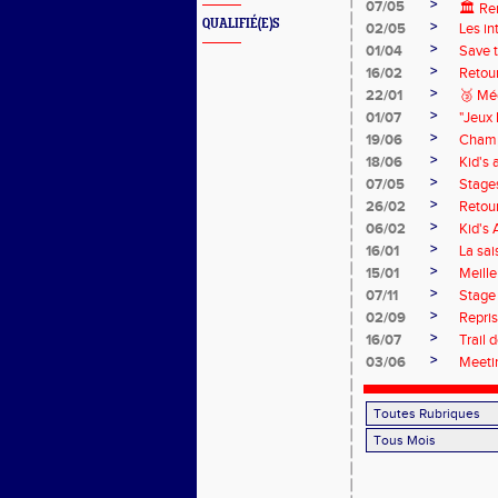
>
07/05
🏛️ Re
QUALIFIÉ(E)S
>
02/05
Les in
>
01/04
Save 
>
16/02
Retour
>
22/01
🥉 Mé
>
01/07
"Jeux 
>
19/06
Champ
>
18/06
Kid's 
>
07/05
Stage
>
26/02
Retour
>
06/02
Kid's 
>
16/01
La sai
>
15/01
Meille
>
07/11
Stage
>
02/09
Repri
>
16/07
Trail 
>
03/06
Meeti