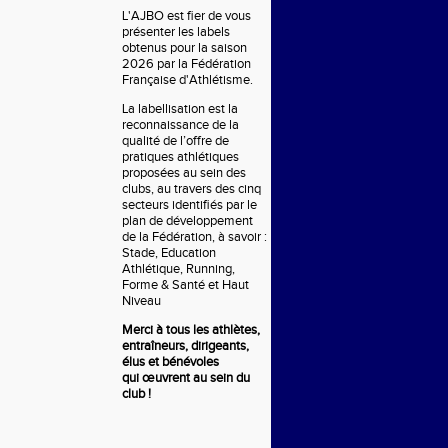
L'AJBO est fier de vous
présenter les labels
obtenus pour la saison
2026 par la Fédération
Française d'Athlétisme.
La labellisation est la
reconnaissance de la
qualité de l’offre de
pratiques athlétiques
proposées au sein des
clubs, au travers des cinq
secteurs identifiés par le
plan de développement
de la Fédération, à savoir :
Stade, Education
Athlétique, Running,
Forme & Santé et Haut
Niveau
Merci à tous les athlètes,
entraîneurs, dirigeants,
élus et bénévoles
qui
œuvrent
au sein du
club !