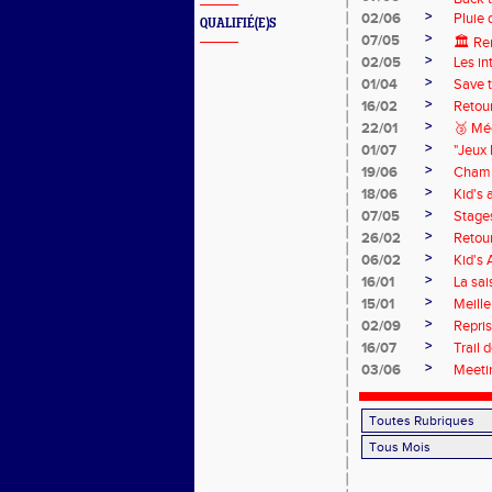
>
02/06
Pluie 
QUALIFIÉ(E)S
>
07/05
🏛️ Re
>
02/05
Les in
>
01/04
Save 
>
16/02
Retour
>
22/01
🥉 Mé
>
01/07
"Jeux 
>
19/06
Champ
>
18/06
Kid's 
>
07/05
Stage
>
26/02
Retour
>
06/02
Kid's 
>
16/01
La sai
>
15/01
Meille
>
02/09
Repri
>
16/07
Trail 
>
03/06
Meeti