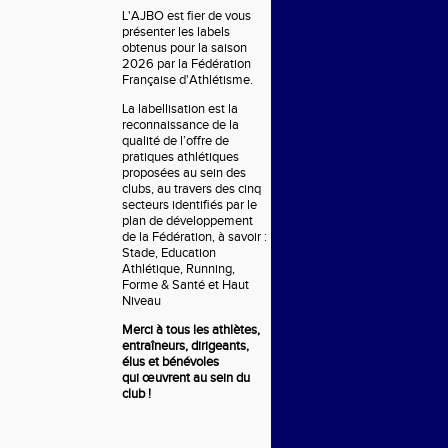
L'AJBO est fier de vous
présenter les labels
obtenus pour la saison
2026 par la Fédération
Française d'Athlétisme.
La labellisation est la
reconnaissance de la
qualité de l’offre de
pratiques athlétiques
proposées au sein des
clubs, au travers des cinq
secteurs identifiés par le
plan de développement
de la Fédération, à savoir :
Stade, Education
Athlétique, Running,
Forme & Santé et Haut
Niveau
Merci à tous les athlètes,
entraîneurs, dirigeants,
élus et bénévoles
qui
œuvrent
au sein du
club !