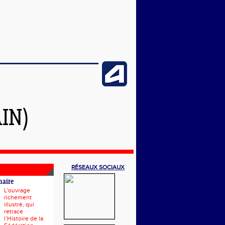
IN)
RÉSEAUX SOCIAUX
naire
L'ouvrage
richement
illustré, qui
retrace
l’Histoire de la