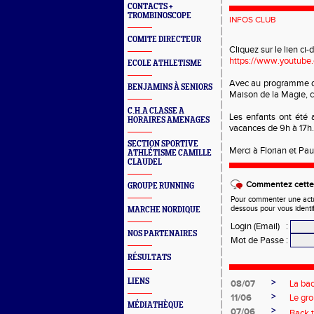
CONTACTS +
TROMBINOSCOPE
INFOS CLUB
COMITE DIRECTEUR
Cliquez sur le lien c
https://www.youtub
ECOLE ATHLETISME
Avec au programme d'a
BENJAMINS À SENIORS
Maison de la Magie, co
C.H.A CLASSE A
Les enfants ont été 
HORAIRES AMENAGES
vacances de 9h à 17h.
SECTION SPORTIVE
Merci à Florian et Pau
ATHLÉTISME CAMILLE
CLAUDEL
Commentez cette 
GROUPE RUNNING
Pour commenter une actual
dessous pour vous identi
MARCHE NORDIQUE
Login (Email)
:
NOS PARTENAIRES
Mot de Passe
:
RÉSULTATS
LIENS
>
08/07
La bac
>
11/06
Le gro
MÉDIATHÈQUE
>
07/06
Back t