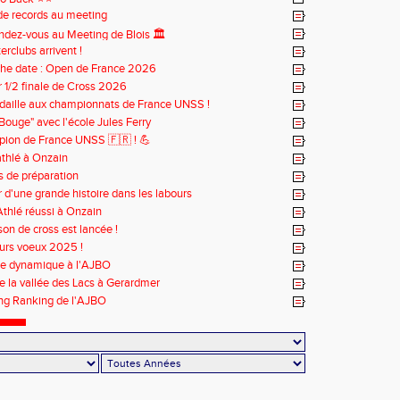
de records au meeting
ndez-vous au Meeting de Blois 🏛️
terclubs arrivent !
the date : Open de France 2026
 1/2 finale de Cross 2026
daille aux championnats de France UNSS !
Bouge" avec l'école Jules Ferry
ion de France UNSS 🇫🇷 ! 💪
athlé à Onzain
s de préparation
 d'une grande histoire dans les labours
Athlé réussi à Onzain
son de cross est lancée !
urs voeux 2025 !
se dynamique à l'AJBO
de la vallée des Lacs à Gerardmer
ng Ranking de l'AJBO