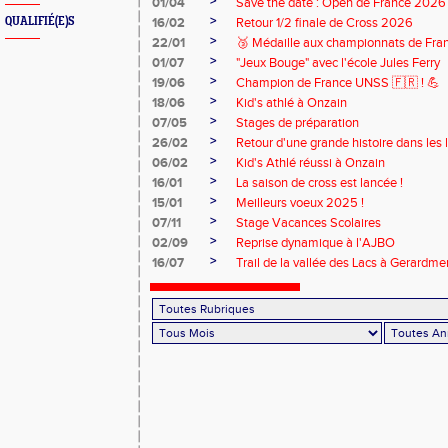
>
01/04
Save the date : Open de France 2026
>
QUALIFIÉ(E)S
16/02
Retour 1/2 finale de Cross 2026
>
22/01
🥉 Médaille aux championnats de Fra
>
01/07
"Jeux Bouge" avec l'école Jules Ferry
>
19/06
Champion de France UNSS 🇫🇷 ! 💪
>
18/06
Kid's athlé à Onzain
>
07/05
Stages de préparation
>
26/02
Retour d'une grande histoire dans les 
>
06/02
Kid's Athlé réussi à Onzain
>
16/01
La saison de cross est lancée !
>
15/01
Meilleurs voeux 2025 !
>
07/11
Stage Vacances Scolaires
>
02/09
Reprise dynamique à l'AJBO
>
16/07
Trail de la vallée des Lacs à Gerardme