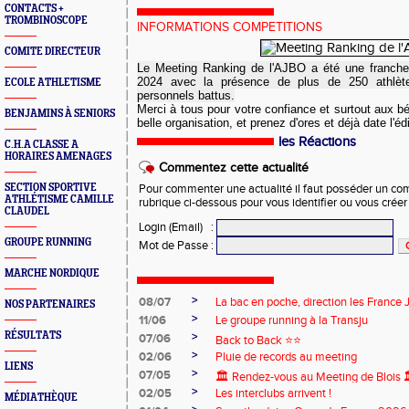
CONTACTS +
TROMBINOSCOPE
INFORMATIONS COMPETITIONS
COMITE DIRECTEUR
Le Meeting Ranking de l'AJBO a été une franche
2024 avec la présence de plus de 250 athlèt
ECOLE ATHLETISME
personnels battus.
Merci à tous pour votre confiance et surtout aux b
BENJAMINS À SENIORS
belle organisation, et prenez d'ores et déjà date l'édi
les Réactions
C.H.A CLASSE A
HORAIRES AMENAGES
Commentez cette actualité
SECTION SPORTIVE
Pour commenter une actualité il faut posséder un compt
ATHLÉTISME CAMILLE
rubrique ci-dessous pour vous identifier ou vous crée
CLAUDEL
Login (Email)
:
GROUPE RUNNING
Mot de Passe
:
MARCHE NORDIQUE
>
08/07
La bac en poche, direction les France
NOS PARTENAIRES
>
11/06
Le groupe running à la Transju
RÉSULTATS
>
07/06
Back to Back ⭐️⭐️
>
02/06
Pluie de records au meeting
LIENS
>
07/05
🏛️ Rendez-vous au Meeting de Blois 
>
02/05
Les interclubs arrivent !
MÉDIATHÈQUE