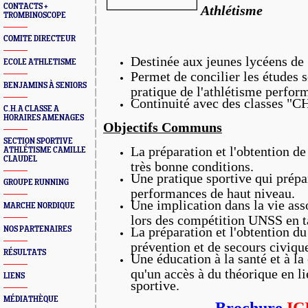
CONTACTS +
Athlétisme
TROMBINOSCOPE
COMITE DIRECTEUR
Destinée aux jeunes lycéens de 
ECOLE ATHLETISME
Permet de concilier les études s
BENJAMINS À SENIORS
pratique de l'athlétisme perfor
Continuité avec des classes "C
C.H.A CLASSE A
HORAIRES AMENAGES
Objectifs Communs
SECTION SPORTIVE
La préparation et l'obtention d
ATHLÉTISME CAMILLE
CLAUDEL
très bonne conditions.
Une pratique sportive qui prépar
GROUPE RUNNING
performances de haut niveau.
Une implication dans la vie ass
MARCHE NORDIQUE
lors des compétition UNSS en ta
NOS PARTENAIRES
La préparation et l'obtention du 
prévention et de secours civiqu
RÉSULTATS
Une éducation à la santé et à la
qu'un accès à du théorique en li
LIENS
sportive.
MÉDIATHÈQUE