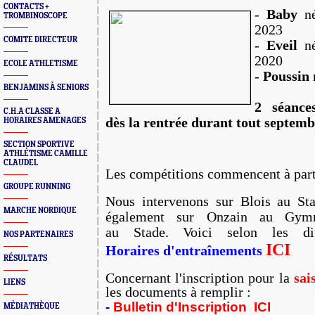
CONTACTS +
-
Baby
né
TROMBINOSCOPE
2023
COMITE DIRECTEUR
-
Eveil
né
2020
ECOLE ATHLETISME
-
Poussin
BENJAMINS À SENIORS
2 séances
C.H.A CLASSE A
dès la rentrée durant tout septemb
HORAIRES AMENAGES
SECTION SPORTIVE
ATHLÉTISME CAMILLE
CLAUDEL
Les compétitions commencent à parti
GROUPE RUNNING
Nous intervenons sur Blois au St
MARCHE NORDIQUE
également sur Onzain au Gymn
au Stade.
Voici selon les dif
NOS PARTENAIRES
ICI
Horaires
d'entraînements
RÉSULTATS
Concernant l'
inscription
pour la
sai
LIENS
les documents à remplir :
-
Bulletin d'Inscription ICI
MÉDIATHÈQUE