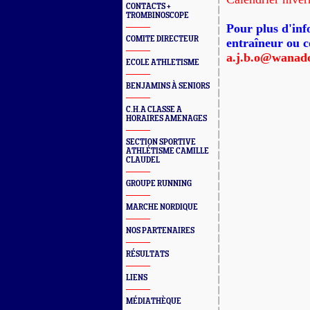
CONTACTS +
TROMBINOSCOPE
Pour plus d'inf
COMITE DIRECTEUR
entraîneur
ou c
a.j.b.o@wanado
ECOLE ATHLETISME
BENJAMINS À SENIORS
C.H.A CLASSE A
HORAIRES AMENAGES
SECTION SPORTIVE
ATHLÉTISME CAMILLE
CLAUDEL
GROUPE RUNNING
MARCHE NORDIQUE
NOS PARTENAIRES
RÉSULTATS
LIENS
MÉDIATHÈQUE