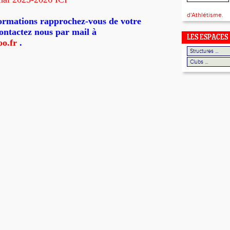
d'Athlétisme.
ormations r
appr
ochez-vous de votre
ontactez
nous par mail à
LES ESPACES
o.fr
.