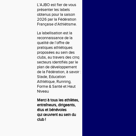
L'AJBO est fier de vous
présenter les labels
obtenus pour la saison
2026 par la Fédération
Française d'Athlétisme.
La labellisation est la
reconnaissance de la
qualité de l’offre de
pratiques athlétiques
proposées au sein des
clubs, au travers des cinq
secteurs identifiés par le
plan de développement
de la Fédération, à savoir :
Stade, Education
Athlétique, Running,
Forme & Santé et Haut
Niveau
Merci à tous les athlètes,
entraîneurs, dirigeants,
élus et bénévoles
qui
œuvrent
au sein du
club !