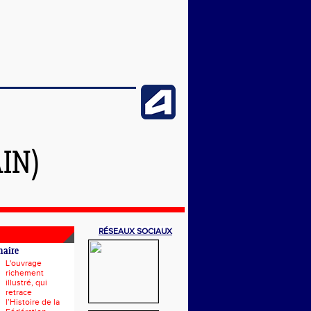
IN)
RÉSEAUX SOCIAUX
naire
L'ouvrage
richement
illustré, qui
retrace
l’Histoire de la