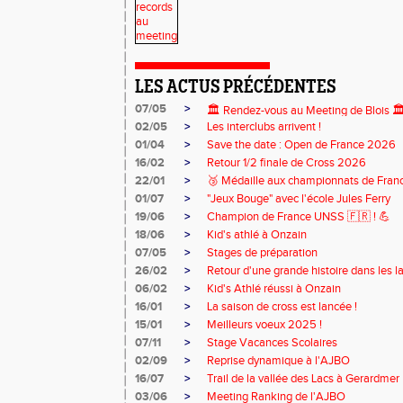
LES ACTUS PRÉCÉDENTES
07/05
>
🏛️ Rendez-vous au Meeting de Blois 🏛
02/05
>
Les interclubs arrivent !
01/04
>
Save the date : Open de France 2026
16/02
>
Retour 1/2 finale de Cross 2026
22/01
>
🥉 Médaille aux championnats de Fran
01/07
>
"Jeux Bouge" avec l'école Jules Ferry
19/06
>
Champion de France UNSS 🇫🇷 ! 💪
18/06
>
Kid's athlé à Onzain
07/05
>
Stages de préparation
26/02
>
Retour d'une grande histoire dans les l
06/02
>
Kid's Athlé réussi à Onzain
16/01
>
La saison de cross est lancée !
15/01
>
Meilleurs voeux 2025 !
07/11
>
Stage Vacances Scolaires
02/09
>
Reprise dynamique à l'AJBO
16/07
>
Trail de la vallée des Lacs à Gerardmer
03/06
>
Meeting Ranking de l'AJBO