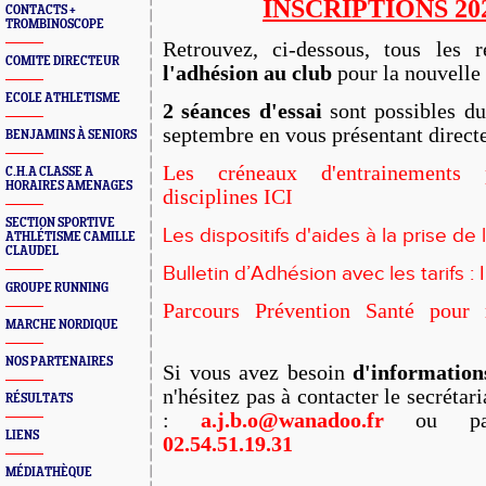
INSCRIPTIONS 202
CONTACTS +
TROMBINOSCOPE
Retrouvez, ci-dessous, tous les 
COMITE DIRECTEUR
l'adhésion au club
pour la nouvelle
ECOLE ATHLETISME
2 séances d'essai
sont possibles du
septembre en vous présentant direct
BENJAMINS À SENIORS
Les créneaux d'entrainements 
C.H.A CLASSE A
HORAIRES AMENAGES
disciplines ICI
SECTION SPORTIVE
Les dispositifs d'aides à la prise de 
ATHLÉTISME CAMILLE
CLAUDEL
Bulletin d’Adhésion avec les tarifs : 
GROUPE RUNNING
Parcours Prévention Santé pour 
MARCHE NORDIQUE
NOS PARTENAIRES
Si vous avez besoin
d'informatio
n'hésitez pas à contacter le secrétar
RÉSULTATS
:
a.j.b.o@wanadoo.fr
ou par
LIENS
02.54.51.19.31
MÉDIATHÈQUE