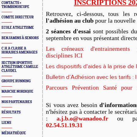
INSCRIPTIONS 202
CONTACTS +
TROMBINOSCOPE
Retrouvez, ci-dessous, tous les 
COMITE DIRECTEUR
l'adhésion au club
pour la nouvelle
ECOLE ATHLETISME
2 séances d'essai
sont possibles du
septembre en vous présentant direct
BENJAMINS À SENIORS
Les créneaux d'entrainements 
C.H.A CLASSE A
HORAIRES AMENAGES
disciplines ICI
SECTION SPORTIVE
Les dispositifs d'aides à la prise de 
ATHLÉTISME CAMILLE
CLAUDEL
Bulletin d’Adhésion avec les tarifs : 
GROUPE RUNNING
Parcours Prévention Santé pour 
MARCHE NORDIQUE
NOS PARTENAIRES
Si vous avez besoin
d'informatio
n'hésitez pas à contacter le secrétar
RÉSULTATS
:
a.j.b.o@wanadoo.fr
ou par
LIENS
02.54.51.19.31
MÉDIATHÈQUE