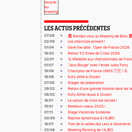
LES ACTUS PRÉCÉDENTES
07/05
>
🏛️ Rendez-vous au Meeting de Blois 🏛
02/05
>
Les interclubs arrivent !
01/04
>
Save the date : Open de France 2026
16/02
>
Retour 1/2 finale de Cross 2026
22/01
>
🥉 Médaille aux championnats de Fran
01/07
>
"Jeux Bouge" avec l'école Jules Ferry
19/06
>
Champion de France UNSS 🇫🇷 ! 💪
18/06
>
Kid's athlé à Onzain
07/05
>
Stages de préparation
26/02
>
Retour d'une grande histoire dans les l
06/02
>
Kid's Athlé réussi à Onzain
16/01
>
La saison de cross est lancée !
15/01
>
Meilleurs voeux 2025 !
07/11
>
Stage Vacances Scolaires
02/09
>
Reprise dynamique à l'AJBO
16/07
>
Trail de la vallée des Lacs à Gerardmer
03/06
>
Meeting Ranking de l'AJBO